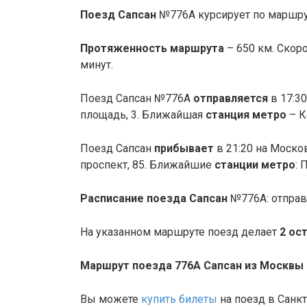
Поезд Сапсан
№776А курсирует по маршру
Протяженность маршрута
– 650 км. Скор
минут.
Поезд Сапсан №776А
отправляется
в 17:3
площадь, 3.
Ближайшая
станция метро
– К
Поезд Сапсан
прибывает
в 21:20 на Моск
проспект, 85. Ближайшие
станции метро
: 
Расписание поезда Сапсан
№
776А: отпра
На указанном маршруте поезд делает
2 ос
Маршрут поезда 776А Сапсан из Москвы 
Вы можете
купить билеты
на поезд в Санк