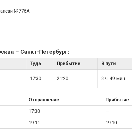
Сапсан №776А:
сква – Санкт-Петербург:
Туда
Прибытие
В пути
17:30
21:20
3 ч. 49 мин.
Отправление
Прибытие
17:30
—
19:11
19:10