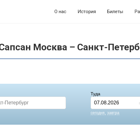
О нас
История
Билеты
Ра
Сапсан Москва – Санкт-Петерб
Туда
cегодня
завтра