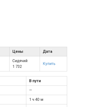
Цены
Дата
Сидячий
Купить
1 732
В пути
—
1
ч 40
м