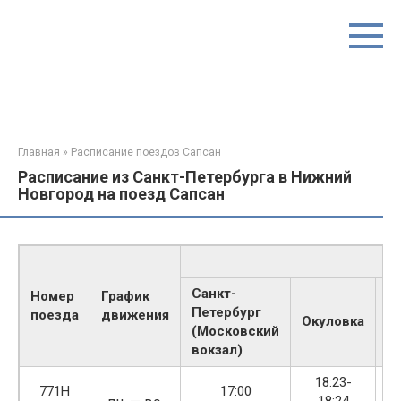
Перейти
к
контенту
Главная
»
Расписание поездов Сапсан
Расписание из Санкт-Петербурга в Нижний
Новгород на поезд Сапсан
Санкт-
Номер
График
Петербург
поезда
движения
Окуловка
Т
(Московский
вокзал)
18:23-
19
771Н
17:00